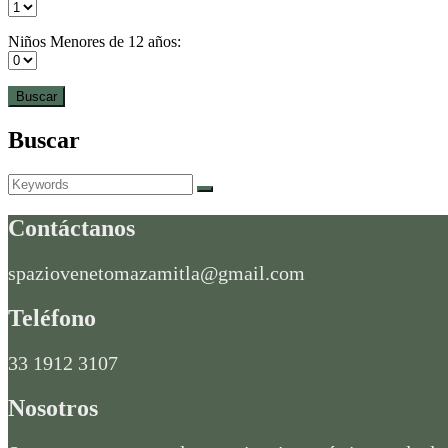
Niños Menores de 12 años:
Buscar
Search
Search
for:
Contáctanos
spaziovenetomazamitla@gmail.com
Teléfono
33 1912 3107
Nosotros