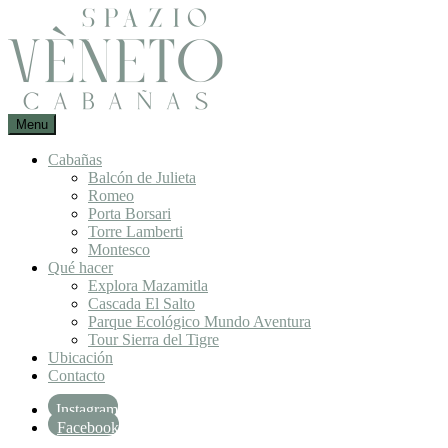
Skip
to
content
Un
Menu
Spazio
lugar
Vèneto :
para
Cabañas
Cabañas
desconectarte
Balcón de Julieta
en
de
Romeo
Mazamitla
la
Porta Borsari
ciudad
Torre Lamberti
Montesco
Qué hacer
Explora Mazamitla
Cascada El Salto
Parque Ecológico Mundo Aventura
Tour Sierra del Tigre
Ubicación
Contacto
Instagram
Facebook