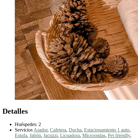
Detalles
Huéspedes:
2
Servicios
Asador
,
Cafetera
,
Ducha
,
Estacionamiento 1 auto
,
Estufa
,
Jabón
,
Jacuzzi
,
Licuadora
,
Microondas
,
Pet friendly
,