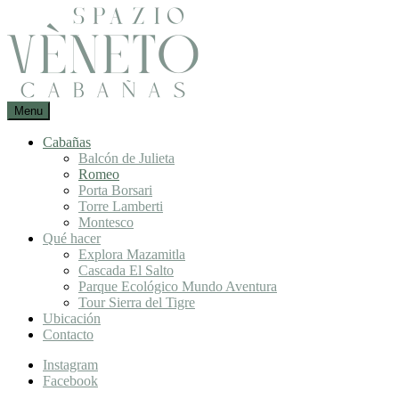
Skip
to
content
Un
Menu
Spazio
lugar
Vèneto :
para
Cabañas
Cabañas
desconectarte
Balcón de Julieta
en
de
Romeo
Mazamitla
la
Porta Borsari
ciudad
Torre Lamberti
Montesco
Qué hacer
Explora Mazamitla
Cascada El Salto
Parque Ecológico Mundo Aventura
Tour Sierra del Tigre
Ubicación
Contacto
Instagram
Facebook