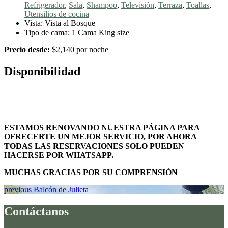
Refrigerador
,
Sala
,
Shampoo
,
Televisión
,
Terraza
,
Toallas
,
Utensilios de cocina
Vista:
Vista al Bosque
Tipo de cama:
1 Cama King size
Precio desde:
$
2,140
por noche
Disponibilidad
ESTAMOS RENOVANDO NUESTRA PÁGINA PARA
OFRECERTE UN MEJOR SERVICIO, POR AHORA
TODAS LAS RESERVACIONES SOLO PUEDEN
HACERSE POR WHATSAPP.
MUCHAS GRACIAS POR SU COMPRENSIÓN
Navegación
Previous
previous
Balcón de Julieta
post:
de
Contáctanos
entradas