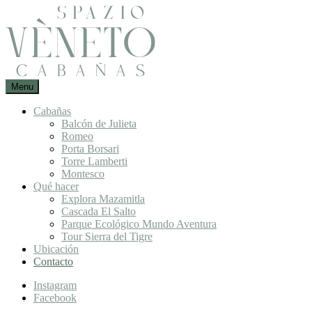
Skip
to
content
Un
Menu
Spazio
lugar
Vèneto :
para
Cabañas
Cabañas
desconectarte
Balcón de Julieta
en
de
Romeo
Mazamitla
la
Porta Borsari
ciudad
Torre Lamberti
Montesco
Qué hacer
Explora Mazamitla
Cascada El Salto
Parque Ecológico Mundo Aventura
Tour Sierra del Tigre
Ubicación
Contacto
Instagram
Facebook