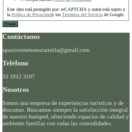
Este sitio está protegido por: reCAPTCHA y usted está sujeto a
la
Política de Privacidad
y los
Términos del Servicio
de Google.
Enviar
Contáctanos
spaziovenetomazamitla@gmail.com
Teléfono
33 1912 3107
Nosotros
Somos una empresa de experiencias turísticas y de
descanso. Buscamos siempre la satisfacción integral
de nuestro huésped, ofreciendo espacios de calidad y
ambiente familiar con todas las comodidades.