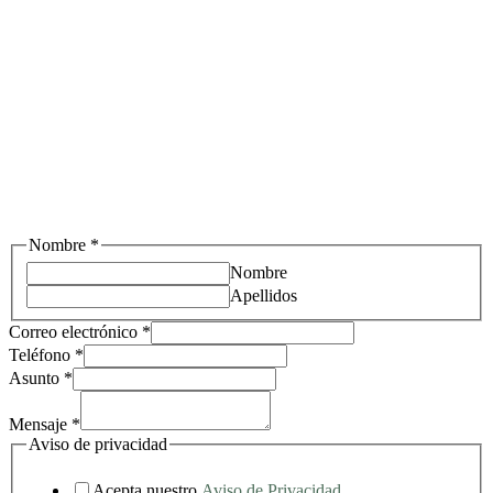
Si tienes alguna duda o necesitas ayuda, puedes
contactarnos a través de nuestro formulario, un
ejecutivo se comunicará contigo a la brevedad.
Nombre
*
Nombre
Apellidos
Correo electrónico
*
Teléfono
*
Asunto
*
Mensaje
*
Aviso de privacidad
Acepta nuestro
Aviso de Privacidad