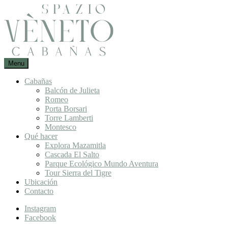
Skip
to
content
Un
Menu
Spazio
lugar
Vèneto :
para
Cabañas
Cabañas
desconectarte
Balcón de Julieta
en
de
Romeo
Mazamitla
la
Porta Borsari
ciudad
Torre Lamberti
Montesco
Qué hacer
Explora Mazamitla
Cascada El Salto
Parque Ecológico Mundo Aventura
Tour Sierra del Tigre
Ubicación
Contacto
Instagram
Facebook